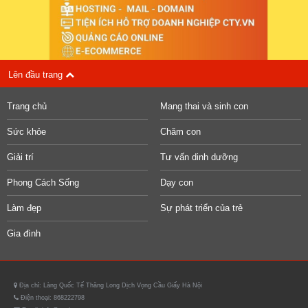
Lên đầu trang
Trang chủ
Mang thai và sinh con
Sức khỏe
Chăm con
Giải trí
Tư vấn dinh dưỡng
Phong Cách Sống
Dạy con
Làm đẹp
Sự phát triển của trẻ
Gia đình
Địa chỉ: Làng Quốc Tế Thăng Long Dịch Vọng Cầu Giấy Hà Nội
Điện thoại: 868222798