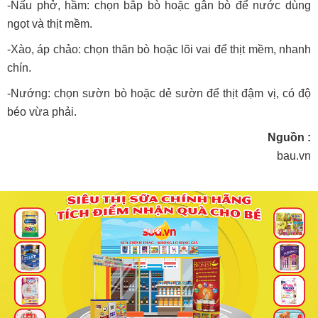
-Nấu phở, hầm: chọn bắp bò hoặc gân bò để nước dùng
ngọt và thịt mềm.
-Xào, áp chảo: chọn thăn bò hoặc lõi vai để thịt mềm, nhanh
chín.
-Nướng: chọn sườn bò hoặc dẻ sườn để thịt đậm vị, có độ
béo vừa phải.
Nguồn :
bau.vn