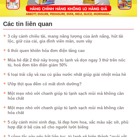
Các tin liên quan
3 cây cảnh chiêu tài, mang năng lượng của ánh nắng, hút tài
lộc, giữ của cải, gia đình viên mãn, sum vầy
6 thói quen khiến hóa đơn điện tăng cao
Mùa hè đặt 2 thứ này trong tủ lạnh và dọn ngay 3 thứ trên nóc
tủ, hoá đơn tiền điện giảm 50%
6 loại trái cây và rau củ giàu nước nhất giúp giải nhiệt mùa hè
Ướp thịt qua đêm có mất dinh dưỡng?
Một mẹo nhỏ với chanh giúp tủ lạnh sạch mùi mà không cần
hóa chất
Một mẹo nhỏ với chanh giúp tủ lạnh sạch mùi mà không cần
hóa chất
5 cây cảnh mini xinh đẹp, lá đẹp hơn hoa, sắc màu sặc sỡ, phù
hợp đặt ở bệ cửa sổ cho người lười biếng
3 công tắc này nếu bật liên tục, tủ lạnh sẽ biến thành “quái vật