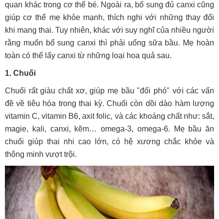
quan khác trong cơ thể bé. Ngoài ra, bổ sung đủ canxi cũng
giúp cơ thể mẹ khỏe mạnh, thích nghi với những thay đổi
khi
mang thai
. Tuy nhiên, khác với suy nghĩ của nhiều người
rằng muốn bổ sung canxi thì phải uống
sữa bầu
. Mẹ hoàn
toàn có thể lấy canxi từ những loại hoa quả sau.
1. Chuối
Chuối rất giàu chất xơ, giúp mẹ bầu "đối phó" với các vấn
đề về tiêu hóa trong thai kỳ. Chuối còn dồi dào hàm lượng
vitamin C, vitamin B6, axit folic, và các khoáng chất như: sắt,
magie, kali, canxi, kẽm… omega-3, omega-6. Mẹ bầu ăn
chuối giúp thai nhi cao lớn, có hệ xương chắc khỏe và
thông minh vượt trội.