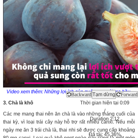
Video xem thêm: Những lợi ích của quả sung với mẹ bầu.
Backward
Tạm dừng
Forward
3. Chà là khô
Thời gian hiện tại
0:09
/
Các mẹ mang thai nên ăn chà là vào những tháng cuối của
Duration
2:12
thai kỳ, vì loại trái cây này hỗ trợ rất nhiều canxi. Nếu mỗi
ngày mẹ ăn 3 trái chà là, thai nhi sẽ được cung cấp khoảng
Đã tải:
45.36%
80 mg canxi. Loại quả khô ngọt ngào này cũng là một món