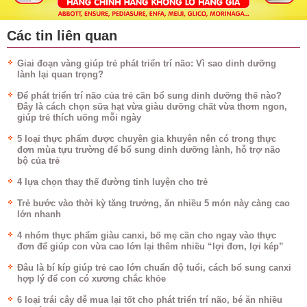
Các tin liên quan
Giai đoạn vàng giúp trẻ phát triển trí não: Vì sao dinh dưỡng
lành lại quan trọng?
Để phát triển trí não của trẻ cần bổ sung dinh dưỡng thế nào?
Đây là cách chọn sữa hạt vừa giàu dưỡng chất vừa thơm ngon,
giúp trẻ thích uống mỗi ngày
5 loại thực phẩm được chuyên gia khuyên nên có trong thực
đơn mùa tựu trường để bổ sung dinh dưỡng lành, hỗ trợ não
bộ của trẻ
4 lựa chọn thay thế đường tinh luyện cho trẻ
Trẻ bước vào thời kỳ tăng trưởng, ăn nhiều 5 món này càng cao
lớn nhanh
4 nhóm thực phẩm giàu canxi, bố mẹ cần cho ngay vào thực
đơn để giúp con vừa cao lớn lại thêm nhiều “lợi đơn, lợi kép”
Đâu là bí kíp giúp trẻ cao lớn chuẩn độ tuổi, cách bổ sung canxi
hợp lý để con có xương chắc khỏe
6 loại trái cây dễ mua lại tốt cho phát triển trí não, bé ăn nhiều