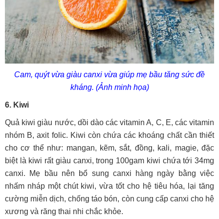
Cam, quýt vừa giàu canxi vừa giúp mẹ bầu tăng sức đề
kháng. (Ảnh minh họa)
6. Kiwi
Quả kiwi giàu nước, dồi dào các vitamin A, C, E, các vitamin
nhóm B, axit folic. Kiwi còn chứa các khoáng chất cần thiết
cho cơ thể như: mangan, kẽm, sắt, đồng, kali, magie, đặc
biệt là kiwi rất giàu canxi, trong 100gam kiwi chứa tới 34mg
canxi. Mẹ bầu nên bổ sung canxi hàng ngày bằng việc
nhấm nháp một chút kiwi, vừa tốt cho hệ tiêu hóa, lại tăng
cường miễn dịch, chống táo bón, còn cung cấp canxi cho hệ
xương và răng thai nhi chắc khỏe.