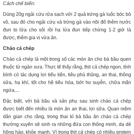
Cách chế biến:
Dùng 20g ngải cứu rửa sạch với 2 quả trứng gà luộc bóc bỏ
vỏ, sau đó cho ngải cứu và trứng gà vào nồi đổ thêm nước
đun to lửa cho sôi rồi hạ lửa đun tiếp chừng 1-2 giờ là
được, thêm gia vị vừa ăn.
Cháo cá chép
Cháo cá chép là một trong số các món ăn cho bà bầu quen
thuộc từ ngàn xưa. Thực tế thấy rằng, thịt cá chép ngon, tính
bình có tác dụng lợi tiểu tiện, tiêu phù thũng, an thai, thông
sữa, hạ khí, tốt cho hệ tiêu hóa, bớt ho suyễn, chữa mẩn
ngứa....
Đặc biệt, với bà bầu và sản phụ sau sinh cháo cá chép
được biết đến nhiều là món ăn an thai, lợi sữa. Quan niệm
dân gian cho rằng, trong thai kì bà bầu ăn cháo cá chép
thường xuyên sẽ sinh ra những đứa con thông minh, da dẻ
hồng hào, khỏe mạnh. Vì trong thịt cá chép có nhiều protein