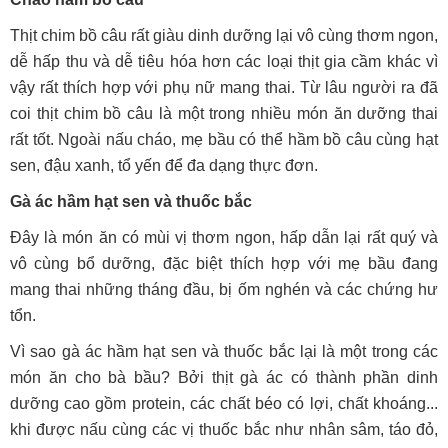
Thịt chim bồ câu rất giàu dinh dưỡng lại vô cùng thơm ngon,
dễ hấp thu và dễ tiêu hóa hơn các loại thịt gia cầm khác vì
vậy rất thích hợp với phụ nữ mang thai. Từ lâu người ra đã
coi thịt chim bồ câu là một trong nhiều món ăn dưỡng thai
rất tốt. Ngoài nấu cháo, mẹ bầu có thể hầm bồ câu cùng hạt
sen, đậu xanh, tổ yến để đa dạng thực đơn.
Gà ác hầm hạt sen và thuốc bắc
Đây là món ăn có mùi vị thơm ngon, hấp dẫn lại rất quý và
vô cùng bổ dưỡng, đặc biệt thích hợp với mẹ bầu đang
mang thai những tháng đầu, bị ốm nghén và các chứng hư
tổn.
Vì sao gà ác hầm hạt sen và thuốc bắc lại là một trong các
món ăn cho bà bầu? Bởi thịt gà ác có thành phần dinh
dưỡng cao gồm protein, các chất béo có lợi, chất khoáng...
khi được nấu cùng các vị thuốc bắc như nhân sâm, táo đỏ,