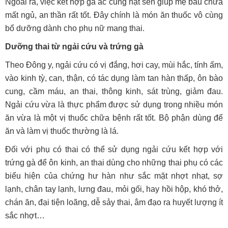
Ngoài ra, việc kết hợp gà ác cùng hạt sen giúp mẹ bầu chữa
mất ngủ, an thần rất tốt. Đây chính là món ăn thuốc vô cùng
bổ dưỡng dành cho phụ nữ mang thai.
Dưỡng thai từ ngải cứu và trứng gà
Theo Đông y, ngải cứu có vị đắng, hơi cay, mùi hắc, tính ấm,
vào kinh tỳ, can, thận, có tác dụng làm tan hàn thấp, ôn bào
cung, cầm máu, an thai, thông kinh, sát trùng, giảm đau.
Ngải cứu vừa là thực phẩm được sử dụng trong nhiều món
ăn vừa là một vị thuốc chữa bệnh rất tốt. Bộ phận dùng để
ăn và làm vị thuốc thường là lá.
Đối với phụ có thai có thể sử dụng ngải cứu kết hợp với
trứng gà để ôn kinh, an thai dùng cho những thai phụ có các
biểu hiện của chứng hư hàn như sắc mặt nhợt nhạt, sợ
lạnh, chân tay lạnh, lưng đau, mỏi gối, hay hồi hộp, khó thở,
chán ăn, đại tiện loãng, dễ sảy thai, âm đạo ra huyết lượng ít
sắc nhợt…