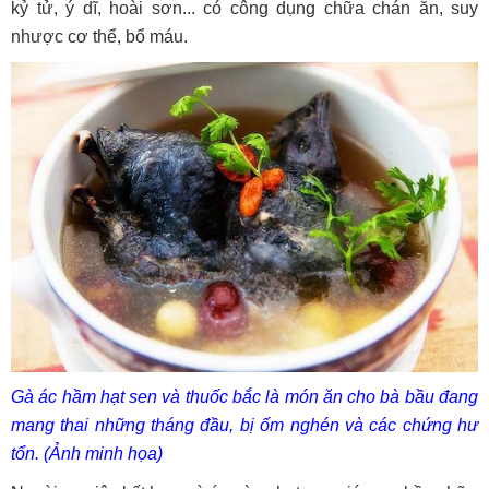
kỷ tử, ý dĩ, hoài sơn... có công dụng chữa chán ăn, suy
nhược cơ thể, bổ máu.
Gà ác hầm hạt sen và thuốc bắc là món ăn cho bà bầu đang
mang thai những tháng đầu, bị ốm nghén và các chứng hư
tổn. (Ảnh minh họa)