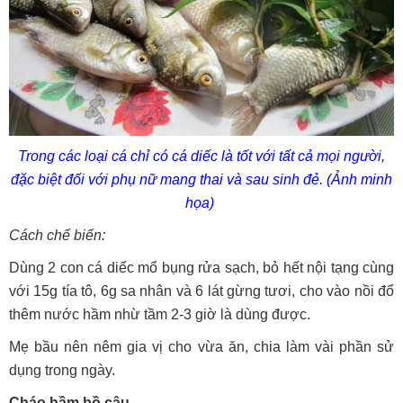
Trong các loại cá chỉ có cá diếc là tốt với tất cả mọi người,
đặc biệt đối với phụ nữ mang thai và sau sinh đẻ. (Ảnh minh
họa)
Cách chế biến:
Dùng 2 con cá diếc mổ bụng rửa sạch, bỏ hết nội tạng cùng
với 15g tía tô, 6g sa nhân và 6 lát gừng tươi, cho vào nồi đổ
thêm nước hầm nhừ tầm 2-3 giờ là dùng được.
Mẹ bầu nên nêm gia vị cho vừa ăn, chia làm vài phần sử
dụng trong ngày.
Cháo hầm bồ câu