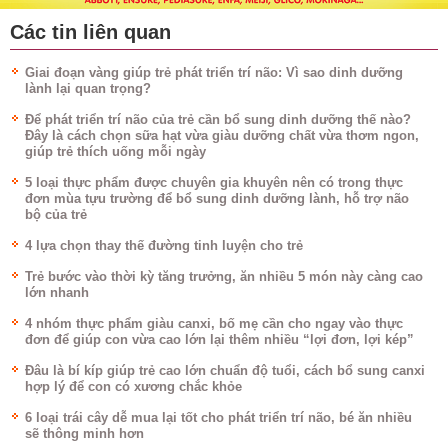
Các tin liên quan
Giai đoạn vàng giúp trẻ phát triển trí não: Vì sao dinh dưỡng
lành lại quan trọng?
Để phát triển trí não của trẻ cần bổ sung dinh dưỡng thế nào?
Đây là cách chọn sữa hạt vừa giàu dưỡng chất vừa thơm ngon,
giúp trẻ thích uống mỗi ngày
5 loại thực phẩm được chuyên gia khuyên nên có trong thực
đơn mùa tựu trường để bổ sung dinh dưỡng lành, hỗ trợ não
bộ của trẻ
4 lựa chọn thay thế đường tinh luyện cho trẻ
Trẻ bước vào thời kỳ tăng trưởng, ăn nhiều 5 món này càng cao
lớn nhanh
4 nhóm thực phẩm giàu canxi, bố mẹ cần cho ngay vào thực
đơn để giúp con vừa cao lớn lại thêm nhiều “lợi đơn, lợi kép”
Đâu là bí kíp giúp trẻ cao lớn chuẩn độ tuổi, cách bổ sung canxi
hợp lý để con có xương chắc khỏe
6 loại trái cây dễ mua lại tốt cho phát triển trí não, bé ăn nhiều
sẽ thông minh hơn