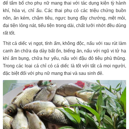
để tẩm bổ cho phụ nữ mang thai với tác dụng kiện tỳ hành
khí, hòa vị, chỉ ẩu. Các thai phụ có các triệu chứng buồn
nôn, ăn kém, chậm tiêu, ngực bụng đầy chướng, mệt mỏi,
đại tiện lỏng nát, tiểu tiện trong dài, chất lưỡi nhớt đều dùng
rất tốt.
Thịt cá diếc vị ngọt, tính ấm, không độc, nấu với rau rút làm
canh ăn chữa dạ dày bất ổn, biếng ăn, nấu với ngũ vị tử hạ
khí ấm bụng, chữa hư yếu, nấu với đậu đỏ tiêu phù thũng.
Trong các loại cá chỉ có cá diếc là tốt với tất cả mọi người,
đặc biệt đối với phụ nữ mang thai và sau sinh đẻ.