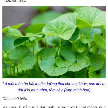
nhọt, rôm sảy.
Là một món ăn bài thuốc dưỡng thai cho mẹ khỏe, con khi ra
đời ít bị mụn nhọt, rôm sảy. (Ảnh minh họa)
Cách chế biến:
Rau má 01 nắm (giã dập nát), Gừng tươi 03 lát mỏng, đun