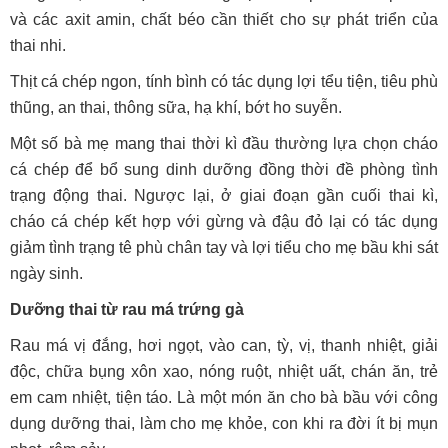
và các axit amin, chất béo cần thiết cho sự phát triển của
thai nhi.
Thịt cá chép ngon, tính bình có tác dụng lợi tểu tiện, tiêu phù
thũng, an thai, thông sữa, hạ khí, bớt ho suyễn.
Một số bà mẹ mang thai thời kì đầu thường lựa chọn cháo
cá chép để bổ sung dinh dưỡng đồng thời đề phòng tình
trạng động thai. Ngược lại, ở giai đoạn gần cuối thai kì,
cháo cá chép kết hợp với gừng và đậu đỏ lại có tác dụng
giảm tình trạng tê phù chân tay và lợi tiểu cho mẹ bầu khi sát
ngày sinh.
Dưỡng thai từ rau má trứng gà
Rau má vị đắng, hơi ngọt, vào can, tỳ, vị, thanh nhiệt, giải
độc, chữa bụng xôn xao, nóng ruột, nhiệt uất, chán ăn, trẻ
em cam nhiệt, tiện táo. Là một món ăn cho bà bầu với công
dụng dưỡng thai, làm cho mẹ khỏe, con khi ra đời ít bị mụn