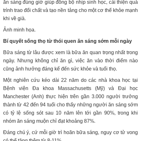
ăn sáng đúng giờ giúp đồng bộ nhịp sinh học, cải thiện quá
trình trao đổi chất và tạo nền tảng cho một cơ thể khỏe mạnh
khi về già.
Ảnh minh họa.
Bí quyết sống thọ từ thói quen ăn sáng sớm mỗi ngày
Bữa sáng từ lâu được xem là bữa ăn quan trọng nhất trong
ngày. Nhưng không chỉ ăn gì, việc ăn vào thời điểm nào
cũng ảnh hưởng đáng kể đến sức khỏe và tuổi thọ.
Một nghiên cứu kéo dài 22 năm do các nhà khoa học tại
Bệnh viện Đa khoa Massachusetts (Mỹ) và Đại học
Manchester (Anh) thực hiện trên gần 3.000 người trưởng
thành từ 42 đến 94 tuổi cho thấy những người ăn sáng sớm
có tỷ lệ sống sót sau 10 năm lên tới gần 90%, trong khi
nhóm ăn sáng muộn chỉ đạt khoảng 87%.
Đáng chú ý, cứ mỗi giờ trì hoãn bữa sáng, nguy cơ tử vong
có thể tăng thêm từ 8-11%.