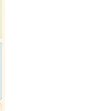
Thiếu máu dinh dưỡng ở trẻ, chỉ bổ
sung sắt liệu có đủ?