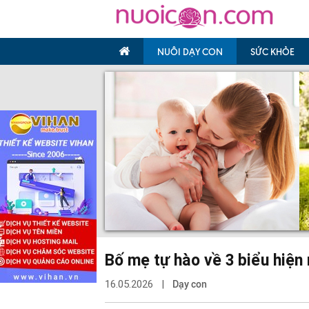
NUÔI DẠY CON
SỨC KHỎE
Bố mẹ tự hào về 3 biểu hiện
16.05.2026 |
Dạy con