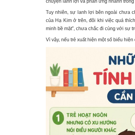
chuyện lanh lợi và phản ứng nhanh trong 
Tuy nhiên, sự lanh lợi bên ngoài chưa c
của Hạ Kim ở trên, đôi khi việc quá thíc
minh bề mặt”, chưa chắc đi cùng với sự t
Vì vậy, nếu trẻ xuất hiện một số biểu hiện