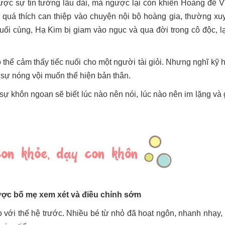
ợc sự tin tưởng lâu dài, mà ngược lại còn khiến Hoàng đế V
 quá thích can thiệp vào chuyện nội bộ hoàng gia, thường xu
Cuối cùng, Hạ Kim bị giam vào ngục và qua đời trong cô độc, l
thể cảm thấy tiếc nuối cho một người tài giỏi. Nhưng nghĩ kỹ 
là sự nóng vội muốn thể hiện bản thân.
ự khôn ngoan sẽ biết lúc nào nên nói, lúc nào nên im lặng và 
được bố mẹ xem xét và điều chỉnh sớm
o với thế hệ trước. Nhiều bé từ nhỏ đã hoạt ngôn, nhanh nhạy, 