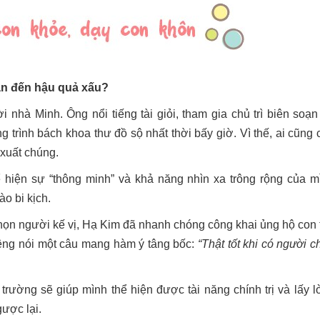
dẫn đến hậu quả xấu?
i nhà Minh. Ông nổi tiếng tài giỏi, tham gia chủ trì biên soạn
 trình bách khoa thư đồ sộ nhất thời bấy giờ. Vì thế, ai cũng 
 xuất chúng.
 hiện sự “thông minh” và khả năng nhìn xa trông rộng của m
ào bi kịch.
ọn người kế vị, Hạ Kim đã nhanh chóng công khai ủng hộ con t
iệng nói một câu mang hàm ý tâng bốc:
“Thật tốt khi có người c
trường sẽ giúp mình thể hiện được tài năng chính trị và lấy l
ược lại.