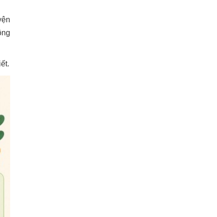
cao
yện
Mùa hè đặt 2 thứ này trong tủ lạnh và
dọn ngay 3 thứ trên nóc tủ, hoá đơn
ông
tiền điện giảm 50%
6 loại trái cây và rau củ giàu nước nhất
ết.
giúp giải nhiệt mùa hè
Ướp thịt qua đêm có mất dinh dưỡng?
Nuôi dạy con
Bà bầu ăn yến được không?
8 loại hoa quả giàu canxi hơn cả sữa
bầu, mẹ nhớ ăn cho con cao lớn, khỏe
mạnh
Chuyên gia Đông y tiết lộ các món ăn
cho bà bầu bổ dưỡng, an thai
Mama sữa non Star Biotic góp phần
đẩy lùi biếng ăn ở trẻ