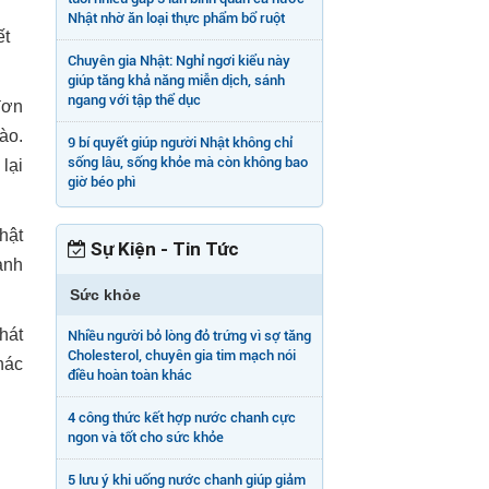
Nhật nhờ ăn loại thực phẩm bổ ruột
ết
Chuyên gia Nhật: Nghỉ ngơi kiểu này
giúp tăng khả năng miễn dịch, sánh
ngang với tập thể dục
đơn
ào.
9 bí quyết giúp người Nhật không chỉ
sống lâu, sống khỏe mà còn không bao
lại
giờ béo phì
hật
Sự Kiện - Tin Tức
ành
Sức khỏe
hát
Nhiều người bỏ lòng đỏ trứng vì sợ tăng
Cholesterol, chuyên gia tim mạch nói
hác
điều hoàn toàn khác
4 công thức kết hợp nước chanh cực
ngon và tốt cho sức khỏe
5 lưu ý khi uống nước chanh giúp giảm