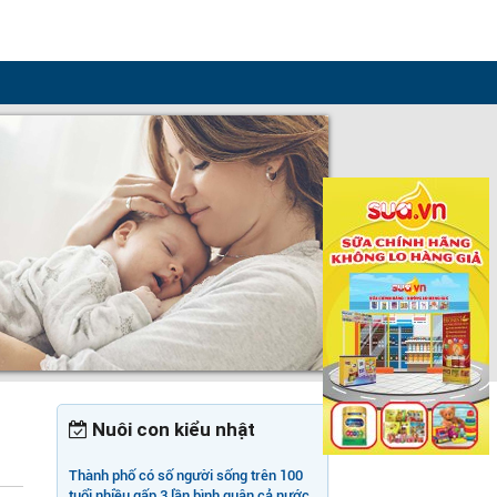
Nuôi con kiểu nhật
Thành phố có số người sống trên 100
tuổi nhiều gấp 3 lần bình quân cả nước