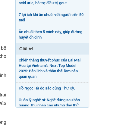
acid uric, hỗ trợ điều trị gout
7 lợi ích khi ăn chuối với người trên 50
tuổi
Ăn chuối theo 5 cách này, giúp đường
huyết ổn định
 bộ
Giải trí
cho
Chiến thắng thuyết phục của Lại Mai
Hoa tại Vietnam’s Next Top Model
2025: Bản lĩnh và thần thái làm nên
ình
quán quân
Hồ Ngọc Hà đọ sắc cùng Thư Kỳ,
rai
Quản lý nghệ sĩ: Nghề đứng sau hào
háu
quang, thu nhập cao nhưng đầy thử
thách
òng
Hồng Thanh: Năm nay tôi sẽ tặng mẹ
món quà có giá trị lớn nhất - một chiếc
nhẫn kim cương.