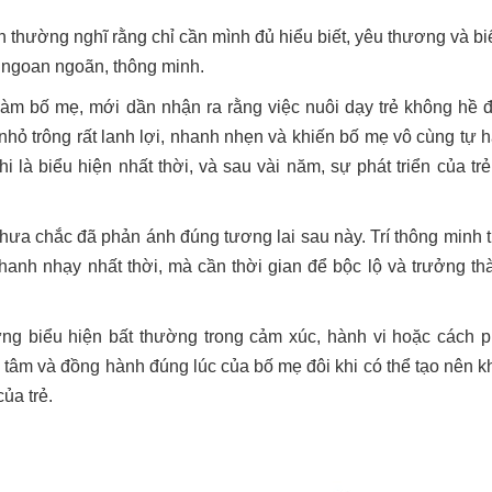
n thường nghĩ rằng chỉ cần mình đủ hiểu biết, yêu thương và bi
ẻ ngoan ngoãn, thông minh.
làm bố mẹ, mới dần nhận ra rằng việc nuôi dạy trẻ không hề 
hỏ trông rất lanh lợi, nhanh nhẹn và khiến bố mẹ vô cùng tự h
 là biểu hiện nhất thời, và sau vài năm, sự phát triển của trẻ 
 chưa chắc đã phản ánh đúng tương lai sau này. Trí thông minh t
anh nhạy nhất thời, mà cần thời gian để bộc lộ và trưởng th
ng biểu hiện bất thường trong cảm xúc, hành vi hoặc cách p
 tâm và đồng hành đúng lúc của bố mẹ đôi khi có thể tạo nên k
của trẻ.