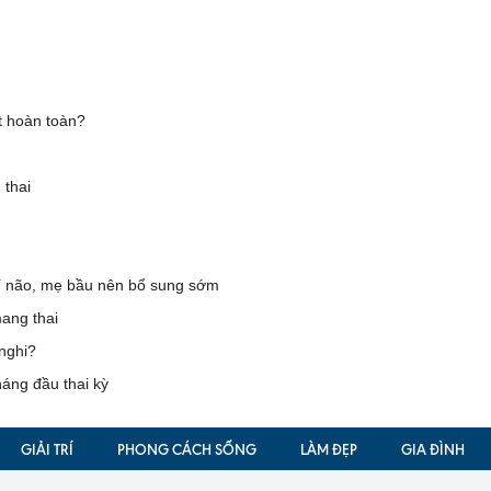
t hoàn toàn?
 thai
u
trí não, mẹ bầu nên bổ sung sớm
mang thai
nghi?
háng đầu thai kỳ
GIẢI TRÍ
PHONG CÁCH SỐNG
LÀM ĐẸP
GIA ĐÌNH