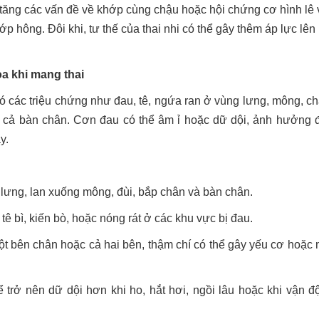
 tăng các vấn đề về khớp cùng chậu hoặc hội chứng cơ hình lê 
 hông. Đôi khi, tư thế của thai nhi có thể gây thêm áp lực lên
ọa khi mang thai
ó các triệu chứng như đau, tê, ngứa ran ở vùng lưng, mông, ch
hí cả bàn chân. Cơn đau có thể âm ỉ hoặc dữ dội, ảnh hưởng 
y.
 lưng, lan xuống mông, đùi, bắp chân và bàn chân.
tê bì, kiến bò, hoặc nóng rát ở các khu vực bị đau.
ột bên chân hoặc cả hai bên, thậm chí có thể gây yếu cơ hoặc 
trở nên dữ dội hơn khi ho, hắt hơi, ngồi lâu hoặc khi vận đ