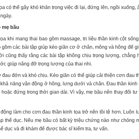
a có thể gây khó khăn trong việc đi lại, đứng lên, ngồi xuống, 
 ngày.
o mẹ bầu
ọa khi mang thai bao gồm massage, trị liệu thần kinh cột sống
ể bao gồm các bài tập giúp kéo giãn cơ ở chân, mông và hông để g
ười cũng thấy rằng các bài tập không chịu trọng lượng, chẳng 
nước giúp nâng đỡ trọng lượng của thai nhi.
ây đau đớn và khó chịu. Kéo giãn có thể giúp cải thiện cơn đau t
 khả năng vận động ở hông, lưng dưới và chân. Đau thần kinh 
 hoặc đứng trong thời gian dài. Vì vậy, mẹ bầu nên thay đổi tư 
động làm cho cơn đau thần kinh tọa trở nên tồi tệ hơn. Luôn l
tập thể dục. Nếu mẹ bầu có bất kỳ triệu chứng nào như chóng m
 dục và đi khám để được bác sĩ kiểm tra, tư vấn.