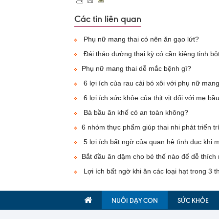
Các tin liên quan
Phụ nữ mang thai có nên ăn gạo lứt?
Đái tháo đường thai kỳ có cần kiêng tinh bộ
Phụ nữ mang thai dễ mắc bệnh gì?
6 lợi ích của rau cải bó xôi với phụ nữ mang
6 lợi ích sức khỏe của thịt vịt đối với mẹ bầ
Bà bầu ăn khế có an toàn không?
6 nhóm thực phẩm giúp thai nhi phát triển 
5 lợi ích bất ngờ của quan hệ tình dục khi 
Bắt đầu ăn dặm cho bé thế nào để dễ thích 
Lợi ích bất ngờ khi ăn các loại hạt trong 3 t
NUÔI DẠY CON
SỨC KHỎE