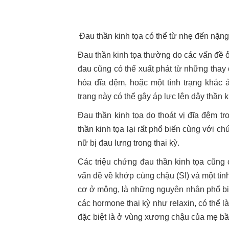
Đau thần kinh tọa có thể từ nhẹ đến nặng
Đau thần kinh tọa thường do các vấn đề ở
đau cũng có thể xuất phát từ những thay
hóa đĩa đệm, hoặc một tình trạng khác 
trạng này có thể gây áp lực lên dây thần k
Đau thần kinh tọa do thoát vị đĩa đệm tr
thần kinh tọa lại rất phổ biến cùng với c
nữ
bị đau lưng trong thai kỳ.
Các triệu chứng đau thần kinh tọa cũng
vấn đề về khớp cùng chậu (SI) và một tình
cơ ở mông, là những nguyên nhân phổ biến
các hormone thai kỳ như relaxin, có thể l
đặc biệt là ở vùng xương chậu của mẹ bầ