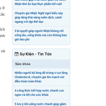
Nhật nhờ ăn loại thực phẩm bổ ruột
u ở
Chuyên gia Nhật: Nghỉ ngơi kiểu này
các
giúp tăng khả năng miễn dịch, sánh
ngang với tập thể dục
ích
9 bí quyết giúp người Nhật không chỉ
sống lâu, sống khỏe mà còn không bao
inh
giờ béo phì
 và
Sự Kiện - Tin Tức
Sức khỏe
Nhiều người bỏ lòng đỏ trứng vì sợ tăng
Cholesterol, chuyên gia tim mạch nói
điều hoàn toàn khác
4 công thức kết hợp nước chanh cực
ngon và tốt cho sức khỏe
5 lưu ý khi uống nước chanh giúp giảm