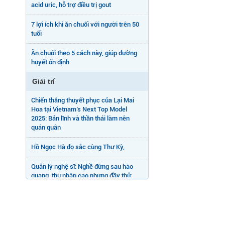
acid uric, hỗ trợ điều trị gout
7 lợi ích khi ăn chuối với người trên 50
tuổi
Ăn chuối theo 5 cách này, giúp đường
huyết ổn định
Giải trí
Chiến thắng thuyết phục của Lại Mai
Hoa tại Vietnam’s Next Top Model
2025: Bản lĩnh và thần thái làm nên
quán quân
Hồ Ngọc Hà đọ sắc cùng Thư Kỳ,
Quản lý nghệ sĩ: Nghề đứng sau hào
quang, thu nhập cao nhưng đầy thử
thách
Hồng Thanh: Năm nay tôi sẽ tặng mẹ
món quà có giá trị lớn nhất - một chiếc
nhẫn kim cương.