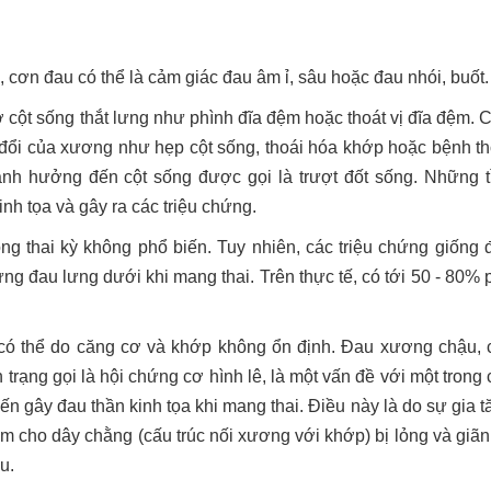
, cơn đau có thể là cảm giác đau âm ỉ, sâu hoặc đau nhói, buốt.
 cột sống thắt lưng như phình đĩa đệm hoặc thoát vị đĩa đệm. 
 đổi của xương như hẹp cột sống, thoái hóa khớp hoặc bệnh th
ảnh hưởng đến cột sống được gọi là trượt đốt sống. Những t
inh tọa và gây ra các triệu chứng.
ong thai kỳ không phổ biến. Tuy nhiên, các triệu chứng giống 
hứng đau lưng dưới khi mang thai. Trên thực tế, có tới 50 - 80%
 có thể do căng cơ và khớp không ổn định. Đau xương chậu, 
 trạng gọi là hội chứng cơ hình lê, là một vấn đề với một trong 
 gây đau thần kinh tọa khi mang thai. Điều này là do sự gia t
àm cho dây chằng (cấu trúc nối xương với khớp) bị lỏng và giãn 
u.