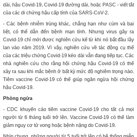
dài, hậu Covid-19, Covid-19 đường dài, hoặc PASC - viết tắt
của các di chứng hậu cấp tính của SARS-CoV-2.
- Các bệnh nhiễm trùng khác, chẳng hạn như cúm và bại
liệt, có thể dẫn đến bệnh mạn tính. Nhưng virus gây ra
Covid-19 chỉ mới được nghiên cứu kể từ khi nó bắt đầu lây
lan vào năm 2019. Vì vậy, nghiên cứu về tác động cụ thể
của các triệu chứng Covid-19 kéo dài vẫn đang tiếp tục. Các
nhà nghiên cứu cho rằng hội chứng hậu Covid-19 có thể
xảy ra sau khi mắc bệnh ở bất kỳ mức độ nghiêm trọng nào.
Tiêm vaccine Covid-19 có thể giúp ngăn ngừa hội chứng
hậu Covid-19.
Phòng ngừa
- CDC khuyến cáo tiêm vaccine Covid-19 cho tất cả mọi
người từ 6 tháng tuổi trở lên. Vaccine Covid-19 có thể làm
giảm nguy cơ tử vong hoặc bệnh nặng do Covid-19.
Nhìn chung, những người từ 5 tuổi trở lên có hệ thống miễn