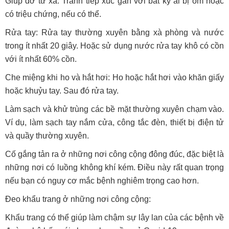
Giúp đỡ từ xa: Tránh tiếp xúc gần với bất kỳ ai bị ốm hoặc
có triệu chứng, nếu có thể.
Rửa tay: Rửa tay thường xuyên bằng xà phòng và nước
trong ít nhất 20 giây. Hoặc sử dụng nước rửa tay khô có cồn
với ít nhất 60% cồn.
Che miệng khi ho và hắt hơi: Ho hoặc hắt hơi vào khăn giấy
hoặc khuỷu tay. Sau đó rửa tay.
Làm sạch và khử trùng các bề mặt thường xuyên chạm vào.
Ví dụ, làm sạch tay nắm cửa, công tắc đèn, thiết bị điện tử
và quầy thường xuyên.
Cố gắng tản ra ở những nơi công cộng đông đúc, đặc biệt là
những nơi có luồng không khí kém. Điều này rất quan trọng
nếu bạn có nguy cơ mắc bệnh nghiêm trọng cao hơn.
Đeo khẩu trang ở những nơi công cộng:
Khẩu trang có thể giúp làm chậm sự lây lan của các bệnh về