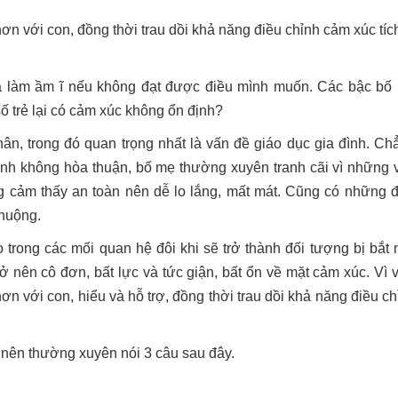
n với con, đồng thời trau dồi khả năng điều chỉnh cảm xúc tíc
và làm ầm ĩ nếu không đạt được điều mình muốn. Các bậc bố
số trẻ lại có cảm xúc không ổn định?
n, trong đó quan trọng nhất là vấn đề giáo dục gia đình. Ch
đình không hòa thuận, bố mẹ thường xuyên tranh cãi vì những 
ng cảm thấy an toàn nên dễ lo lắng, mất mát. Cũng có những 
chuộng.
trong các mối quan hệ đôi khi sẽ trở thành đối tượng bị bắt n
ở nên cô đơn, bất lực và tức giận, bất ổn về mặt cảm xúc. Vì v
n với con, hiểu và hỗ trợ, đồng thời trau dồi khả năng điều ch
nên thường xuyên nói 3 câu sau đây.