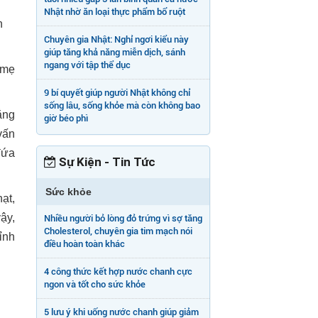
Nhật nhờ ăn loại thực phẩm bổ ruột
h
Chuyên gia Nhật: Nghỉ ngơi kiểu này
giúp tăng khả năng miễn dịch, sánh
ngang với tập thể dục
 mẹ
9 bí quyết giúp người Nhật không chỉ
sống lâu, sống khỏe mà còn không bao
ẳng
giờ béo phì
vấn
đứa
Sự Kiện - Tin Tức
Sức khỏe
ạt,
ậy,
Nhiều người bỏ lòng đỏ trứng vì sợ tăng
Cholesterol, chuyên gia tim mạch nói
ỉnh
điều hoàn toàn khác
4 công thức kết hợp nước chanh cực
ngon và tốt cho sức khỏe
5 lưu ý khi uống nước chanh giúp giảm