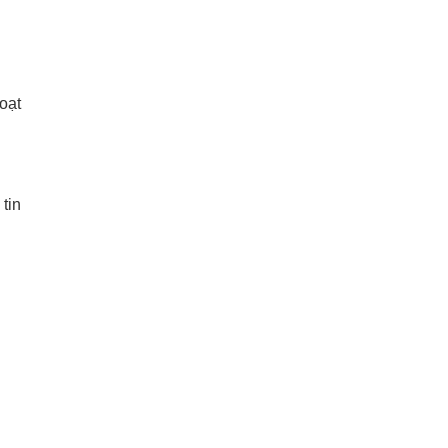
oạt
tin