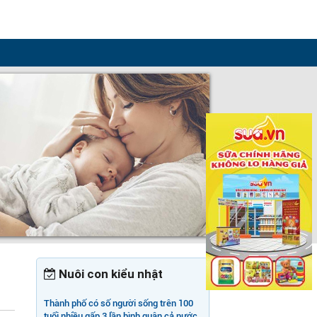
Nuôi con kiểu nhật
Thành phố có số người sống trên 100
tuổi nhiều gấp 3 lần bình quân cả nước