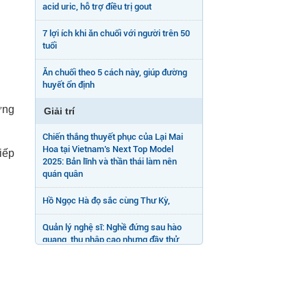
acid uric, hỗ trợ điều trị gout
7 lợi ích khi ăn chuối với người trên 50
tuổi
Ăn chuối theo 5 cách này, giúp đường
huyết ổn định
ững
Giải trí
Chiến thắng thuyết phục của Lại Mai
Hoa tại Vietnam’s Next Top Model
iếp
2025: Bản lĩnh và thần thái làm nên
quán quân
Hồ Ngọc Hà đọ sắc cùng Thư Kỳ,
Quản lý nghệ sĩ: Nghề đứng sau hào
quang, thu nhập cao nhưng đầy thử
thách
Hồng Thanh: Năm nay tôi sẽ tặng mẹ
món quà có giá trị lớn nhất - một chiếc
nhẫn kim cương.