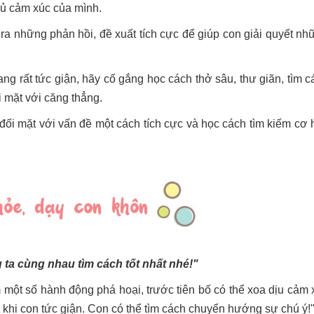
hủ cảm xúc của mình.
a những phản hồi, đề xuất tích cực để giúp con giải quyết nh
ng rất tức giận, hãy cố gắng học cách thở sâu, thư giãn, tìm c
ối mặt với căng thẳng.
ối mặt với vấn đề một cách tích cực và học cách tìm kiếm cơ h
ta cùng nhau tìm cách tốt nhất nhé!"
m một số hành động phá hoại, trước tiên bố có thể xoa dịu cảm 
 khi con tức giận. Con có thể tìm cách chuyển hướng sự chú ý!