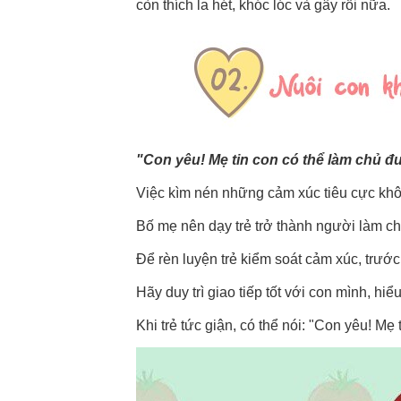
còn thích la hét, khóc lóc và gây rối nữa.
"Con yêu! Mẹ tin con có thể làm chủ 
Việc kìm nén những cảm xúc tiêu cực khôn
Bố mẹ nên dạy trẻ trở thành người làm c
Để rèn luyện trẻ kiểm soát cảm xúc, trước t
Hãy duy trì giao tiếp tốt với con mình, hi
Khi trẻ tức giận, có thể nói: "Con yêu! M