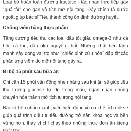
Loại bỏ hoàn toàn đường fructose - tác nhân trực tiếp gây
"quá tải" cho gan và tích mỡ nội tạng. Đây chính là bước
ngoặt giúp bác sĩ Tiêu thành công ổn định đường huyết.
Chống viêm bằng thực phẩm
Tăng cường tiêu thụ các loại dầu tốt giàu omega-3 như cá
hồi, cá thu, dầu oliu nguyên chất. Những chất béo lành
mạnh này đóng vai trò như "chiếc bình cứu hỏa" dập tắt các
phản ứng viêm do mỡ nội tạng gây ra.
Đi bộ 15 phút sau bữa ăn
Chỉ cần 15 phút vận động nhẹ nhàng sau khi ăn sẽ giúp tiêu
thụ lượng glucose tự do trong máu, ngăn chặn chúng
chuyển hóa thành mỡ tích tụ trong nội tạng.
Bác sĩ Tiêu nhấn mạnh, việc hiểu đúng về cơ chế tích mỡ sẽ
giúp quá trình điều trị tiểu đường trở nên khoa học và bền
vững hơn, thay vì chỉ chạy theo những thực đơn ăn kiêng
khắt khe.