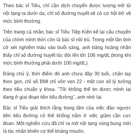
Theo bác sĩ Tiêu, chỉ cần dịch chuyển được lượng mỡ từ
nội tạng ra dưới da, chỉ số đường huyết sẽ có cơ hội trở về
mức bình thường.
Trên trang cá nhân, bác sĩ Tiêu Tiệp Kiện kể lại câu chuyện
của chính mình thời còn là bác sĩ nội trú. Trong một lần tình
cờ xét nghiệm máu vào buổi sáng, anh bàng hoàng nhận
thấy chỉ số đường huyết lúc đói lên tới 106 mg/dL (trong khi
mức bình thường phải dưới 100 mg/dL).
Đáng chú ý, thời điểm đó anh chưa đầy 30 tuổi, chân tay
thon gọn, chỉ số BMI chỉ vỏn vẹn 22 - một con số lý tưởng
theo tiêu chuẩn y khoa. "Tôi không thể tin được mình lại
đang ở giai đoạn tiền tiểu đường", anh nhớ lại.
Bác sĩ Tiêu giải thích rằng trọng tâm của việc đảo ngược
tiền tiểu đường có thể không nằm ở việc giảm cân cực
đoan. Một nghiên cứu đã chỉ ra mỡ nội tạng vùng bụng mới
là tác nhân khiến cơ thể kháng insulin.