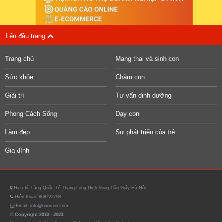
Lên đầu trang
Trang chủ
Mang thai và sinh con
Sức khỏe
Chăm con
Giải trí
Tư vấn dinh dưỡng
Phong Cách Sống
Dạy con
Làm đẹp
Sự phát triển của trẻ
Gia đình
Địa chỉ: Làng Quốc Tế Thăng Long Dịch Vọng Cầu Giấy Hà Nội
Điện thoại: 868222798
Email: info@nuoicon.com
© Copyright 2010 - 2023