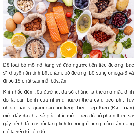
Để loại bỏ mỡ nội tạng và đảo ngược tiền tiểu đường, bác
sĩ khuyên ăn tinh bột chậm, bỏ đường, bổ sung omega-3 và
đi bộ 15 phút sau mỗi bữa ăn.
Khi nhắc đến tiểu đường, đa số chúng ta thường mặc định
đó là căn bệnh của những người thừa cân, béo phì. Tuy
nhiên, bác sĩ giảm cân nổi tiếng Tiêu Tiệp Kiện (Đài Loan)
mới đây đã chia sẻ góc nhìn mới, theo đó hủ phạm thực sự
gây bệnh là mỡ nội tạng tích tụ trong ổ bụng, còn cân nặng
chỉ là yếu tố liên đới.