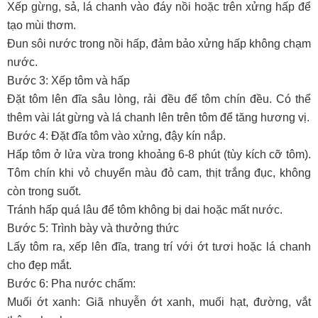
Xếp gừng, sả, lá chanh vào đáy nồi hoặc trên xửng hấp để
tạo mùi thơm.
Đun sôi nước trong nồi hấp, đảm bảo xửng hấp không chạm
nước.
Bước 3: Xếp tôm và hấp
Đặt tôm lên đĩa sâu lòng, rải đều để tôm chín đều. Có thể
thêm vài lát gừng và lá chanh lên trên tôm để tăng hương vị.
Bước 4: Đặt đĩa tôm vào xửng, đậy kín nắp.
Hấp tôm ở lửa vừa trong khoảng 6-8 phút (tùy kích cỡ tôm).
Tôm chín khi vỏ chuyển màu đỏ cam, thịt trắng đục, không
còn trong suốt.
Tránh hấp quá lâu để tôm không bị dai hoặc mất nước.
Bước 5: Trình bày và thưởng thức
Lấy tôm ra, xếp lên đĩa, trang trí với ớt tươi hoặc lá chanh
cho đẹp mắt.
Bước 6: Pha nước chấm:
Muối ớt xanh: Giã nhuyễn ớt xanh, muối hạt, đường, vắt