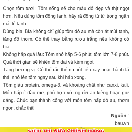
Chọn tôm tươi: Tôm sống sẽ cho màu đỏ đẹp và thịt ngọt
hơn. Nếu dùng tôm đông lạnh, hãy rã đông từ từ trong ngăn
mát tủ lạnh.
Dùng bia: Bia không chỉ giúp tôm đỏ au mà còn át mùi tanh,
tăng độ thơm. Có thể thay bằng rượu trắng nếu không có
bia.
Không hấp quá lâu: Tôm nhỏ hấp 5-6 phút, tôm lớn 7-8 phút.
Quá thời gian sẽ khiến tôm dai và kém ngọt.
Tăng hương vị: Có thể rắc thêm chút tiêu xay hoặc hành lá
thái nhỏ lên tôm ngay sau khi hấp xong.
Tôm giàu protein, omega-3, và khoáng chất như canxi, kali.
Món hấp ít dầu mỡ, phù hợp với người ăn kiêng hoặc giữ
dáng. Chúc bạn thành công với món tôm hấp đỏ au, thơm
ngon, chắc thịt!
Nguồn :
bau.vn