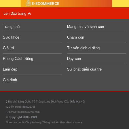
Lên đầu trang
Trang chủ
Mang thai và sinh con
Sức khỏe
Chăm con
Giải trí
Tư vấn dinh dưỡng
Phong Cách Sống
Dạy con
Làm đẹp
Sự phát triển của trẻ
Gia đình
Địa chỉ: Làng Quốc Tế Thăng Long Dịch Vọng Cầu Giấy Hà Nội
Điện thoại: 868222798
Email: info@nuoicon.com
© Copyright 2010 - 2023
Nuoicon.com là Chuyên trang Thông tin kiến thức dành cho mẹ