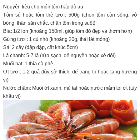
Nguyên liệu cho món tôm hấp đỏ au
Tôm sú hoặc tôm thẻ tươi: 500g (chọn tôm còn sống, vỏ
bóng, thân săn chắc, chân tôm trong suốt)
Bia: 1/2 lon (khoảng 150ml, giúp tôm đỏ đẹp và thơm hơn)
Gừng tươi: 1 củ nhỏ (khoảng 20g, thái lát mỏng)
Sả: 2 cây (đập dập, cắt khúc 5cm)
Lá chanh: 5-7 lá (rửa sạch, để nguyên hoặc xé đôi)
Muối hạt: 1 thìa cà phê
Ớt tươi: 1-2 quả (tùy sở thích, để trang trí hoặc tăng hương
vị)
Nước chấm: Muối ớt xanh, mù tạt hoặc nước mắm tỏi ớt (tùy
khẩu vị)