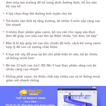
đơn mùa tựu trường để bổ sung dinh dưỡng lành, hỗ trợ não
bộ của trẻ
4 lựa chọn thay thế đường tinh luyện cho trẻ
Trẻ bước vào thời kỳ tăng trưởng, ăn nhiều 5 món này càng cao
lớn nhanh
4 nhóm thực phẩm giàu canxi, bố mẹ cần cho ngay vào thực
đơn để giúp con vừa cao lớn lại thêm nhiều “lợi đơn, lợi kép”
Đâu là bí kíp giúp trẻ cao lớn chuẩn độ tuổi, cách bổ sung canxi
hợp lý để con có xương chắc khỏe
6 loại trái cây dễ mua lại tốt cho phát triển trí não, bé ăn nhiều
sẽ thông minh hơn
Bé trai 13 tuổi cao 1m7, BS Nhi 5 loại thực phẩm vàng con ăn
nhiều càng cao nhanh
Không phải canxi, trẻ thiếu chất này chiều cao và trí thông minh
giảm sút nhanh chóng