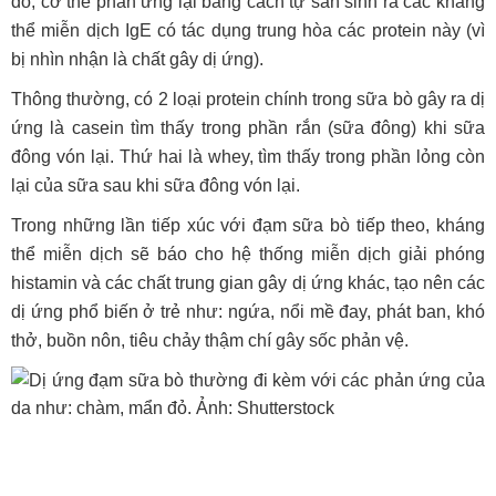
đó, cơ thể phản ứng lại bằng cách tự sản sinh ra các kháng
thể miễn dịch IgE có tác dụng trung hòa các protein này (vì
bị nhìn nhận là chất gây dị ứng).
Thông thường, có 2 loại protein chính trong sữa bò gây ra dị
ứng là casein tìm thấy trong phần rắn (sữa đông) khi sữa
đông vón lại. Thứ hai là whey, tìm thấy trong phần lỏng còn
lại của sữa sau khi sữa đông vón lại.
Trong những lần tiếp xúc với đạm sữa bò tiếp theo, kháng
thể miễn dịch sẽ báo cho hệ thống miễn dịch giải phóng
histamin và các chất trung gian gây dị ứng khác, tạo nên các
dị ứng phổ biến ở trẻ như: ngứa, nổi mề đay, phát ban, khó
thở, buồn nôn, tiêu chảy thậm chí gây sốc phản vệ.