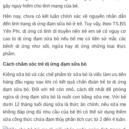
gây nguy hiểm cho tính mạng của bé.
Hện nay, chưa có kết luận chính xác về nguyên nhân dẫn
đến tình trạng dị ứng đạm sữa bò ở trẻ. Tuy vậy, theo TS.BS
Yến Phi, dị ứng có tính di truyền nên trẻ em sẽ có nguy cơ
cao bị dị ứng đạm sữa bò nếu bố mẹ có tiền sử mắc các
bệnh dị ứng như sốt, ngứa hay dị ứng những loại thực
phẩm.
Cách chăm sóc trẻ dị ứng đạm sữa bò
Kiêng sữa bò và các chế phẩm từ sữa bò là việc làm ưu tiên
hàng đầu ngay sau khi có kết quả chẩn đoán trẻ bị dị ứng
đạm sữa bò. Đối với trẻ còn nhỏ, cách tốt nhất để phòng
ngừa dị ứng đạm sữa bò là nuôi con bằng sữa mẹ. Với bé
dưới 12 tháng tuổi dùng sữa là thức ăn chính, nếu sữa mẹ
không đáp ứng đủ nhu cầu của bé thì có thể sử dụng thêm
sữa công thức chứa đạm thủy phân tích cực từ 2 đến 4 tuần.