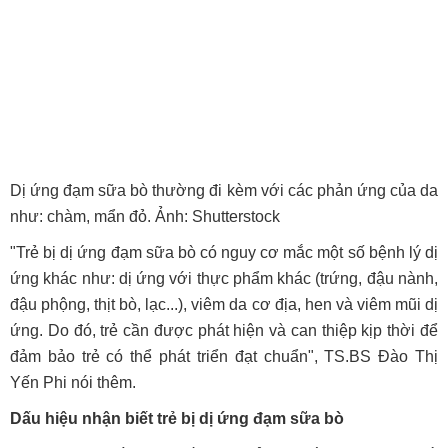
Dị ứng đạm sữa bò thường đi kèm với các phản ứng của da
như: chàm, mẩn đỏ. Ảnh: Shutterstock
"Trẻ bị dị ứng đạm sữa bò có nguy cơ mắc một số bệnh lý dị
ứng khác như: dị ứng với thực phẩm khác (trứng, đậu nành,
đậu phộng, thịt bò, lạc...), viêm da cơ địa, hen và viêm mũi dị
ứng. Do đó, trẻ cần được phát hiện và can thiệp kịp thời để
đảm bảo trẻ có thể phát triển đạt chuẩn", TS.BS Đào Thị
Yến Phi nói thêm.
Dấu hiệu nhận biết trẻ bị dị ứng đạm sữa bò