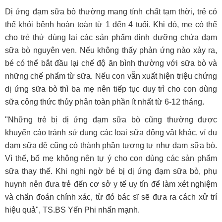
Dị ứng đạm sữa bò thường mang tính chất tạm thời, trẻ có
thể khỏi bệnh hoàn toàn từ 1 đến 4 tuổi. Khi đó, mẹ có thể
cho trẻ thử dùng lại các sản phẩm dinh dưỡng chứa đạm
sữa bò nguyên vẹn. Nếu không thấy phản ứng nào xảy ra,
bé có thể bắt đầu lại chế độ ăn bình thường với sữa bò và
những chế phẩm từ sữa. Nếu con vẫn xuất hiện triệu chứng
dị ứng sữa bò thì ba mẹ nên tiếp tục duy trì cho con dùng
sữa công thức thủy phân toàn phần ít nhất từ 6-12 tháng.
"Những trẻ bị dị ứng đạm sữa bò cũng thường được
khuyến cáo tránh sử dụng các loại sữa động vật khác, ví dụ
đạm sữa dê cũng có thành phần tương tự như đạm sữa bò.
Vì thế, bố mẹ không nên tự ý cho con dùng các sản phẩm
sữa thay thế. Khi nghi ngờ bé bị dị ứng đạm sữa bò, phụ
huynh nên đưa trẻ đến cơ sở y tế uy tín để làm xét nghiệm
và chẩn đoán chính xác, từ đó bác sĩ sẽ đưa ra cách xử trí
hiệu quả", TS.BS Yến Phi nhấn mạnh.