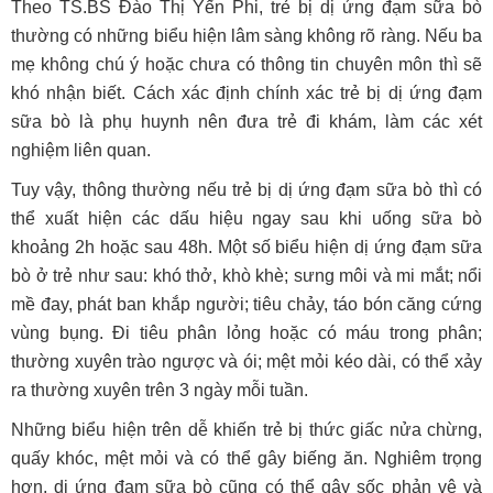
Theo TS.BS Đào Thị Yến Phi, trẻ bị dị ứng đạm sữa bò
thường có những biểu hiện lâm sàng không rõ ràng. Nếu ba
mẹ không chú ý hoặc chưa có thông tin chuyên môn thì sẽ
khó nhận biết. Cách xác định chính xác trẻ bị dị ứng đạm
sữa bò là phụ huynh nên đưa trẻ đi khám, làm các xét
nghiệm liên quan.
Tuy vậy, thông thường nếu trẻ bị dị ứng đạm sữa bò thì có
thể xuất hiện các dấu hiệu ngay sau khi uống sữa bò
khoảng 2h hoặc sau 48h. Một số biểu hiện dị ứng đạm sữa
bò ở trẻ như sau: khó thở, khò khè; sưng môi và mi mắt; nổi
mề đay, phát ban khắp người; tiêu chảy, táo bón căng cứng
vùng bụng. Đi tiêu phân lỏng hoặc có máu trong phân;
thường xuyên trào ngược và ói; mệt mỏi kéo dài, có thể xảy
ra thường xuyên trên 3 ngày mỗi tuần.
Những biểu hiện trên dễ khiến trẻ bị thức giấc nửa chừng,
quấy khóc, mệt mỏi và có thể gây biếng ăn. Nghiêm trọng
hơn, dị ứng đạm sữa bò cũng có thể gây sốc phản vệ và