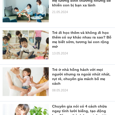
mẹ tưởng bình thường nhưng dễ
khiến con bị bạn xa lánh
21.05.2024
Trẻ đi học thêm và không đi học
thêm có sự khác nhau ra sao? Bố
mẹ biết sớm, tương lai con rộng
mở
13.05.2024
Trẻ ở nhà hống hách với mọi
người nhưng ra ngoài nhút nhát,
rụt rè, chuyên gia mách bố mẹ
cách
08.05.2024
Chuyên gia nói có 4 cách chữa
ngay tính lười biếng, tạo động