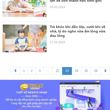
lực để con thành học sinh giỏi
04.05.2024
Trẻ khóc khi đến lớp, cười khi về
nhà, lý do nghe vừa ấm lòng vừa
đau lòng
27.04.2024
1
2
3
...
22
23
24
25
26