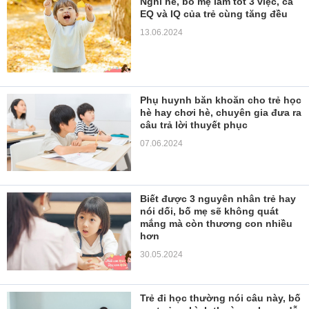
Nghỉ hè, bố mẹ làm tốt 3 việc, cả
EQ và IQ của trẻ cùng tăng đều
13.06.2024
Phụ huynh băn khoăn cho trẻ học
hè hay chơi hè, chuyên gia đưa ra
câu trả lời thuyết phục
07.06.2024
Biết được 3 nguyên nhân trẻ hay
nói dối, bố mẹ sẽ không quát
mắng mà còn thương con nhiều
hơn
30.05.2024
Trẻ đi học thường nói câu này, bố