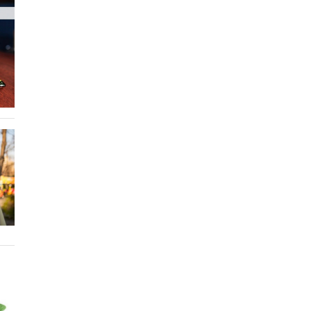
Ăn tối trước 19h có thực sự giúp giảm
cân?
5 loại nước thần giúp phụ nữ Hàn da
trắng phát sáng, đẹp bất chấp tuổi tác,
chị em Việt dễ dàng làm...
Cách ăn sữa chua giúp tối ưu lợi ích
cho làn da, vóc dáng
Giải nhiệt từ bên trong: 5 loại trà giúp
da hết mụn trong mùa hè oi bức
Không cần ăn kiêng cực đoan nếu bạn
duy trì 5 thói quen buổi sáng này
Gia đình
3 cây cảnh chiêu tài, mang năng lượng
của ánh nắng, hút tài lộc, giữ của cải,
gia đình viên mãn, sum vầy
6 thói quen khiến hóa đơn điện tăng