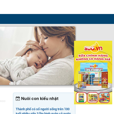
Nuôi con kiểu nhật
Thành phố có số người sống trên 100
tuổi nhiều gấp 3 lần bình quân cả nước