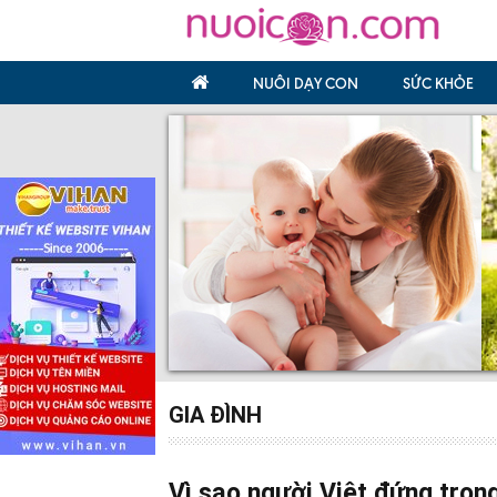
NUÔI DẠY CON
SỨC KHỎE
GIA ĐÌNH
Vì sao người Việt đứng trong