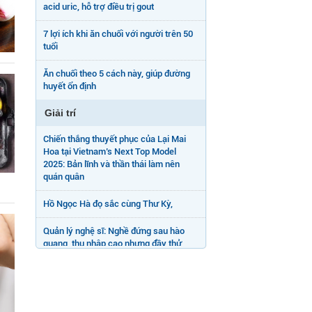
acid uric, hỗ trợ điều trị gout
7 lợi ích khi ăn chuối với người trên 50
tuổi
Ăn chuối theo 5 cách này, giúp đường
huyết ổn định
Giải trí
Chiến thắng thuyết phục của Lại Mai
Hoa tại Vietnam’s Next Top Model
2025: Bản lĩnh và thần thái làm nên
quán quân
Hồ Ngọc Hà đọ sắc cùng Thư Kỳ,
Quản lý nghệ sĩ: Nghề đứng sau hào
quang, thu nhập cao nhưng đầy thử
thách
Hồng Thanh: Năm nay tôi sẽ tặng mẹ
món quà có giá trị lớn nhất - một chiếc
nhẫn kim cương.