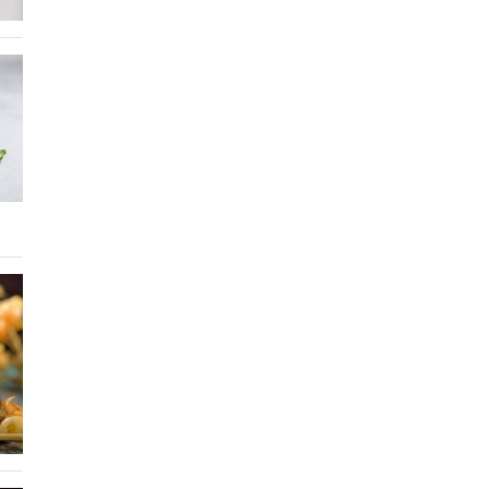
Cô gái Đà Nẵng có làn da trắng phát
sáng, nhan sắc được ưu ái gọi xinh
nhất Việt Nam
Phong Cách Sống
Top 4 cây cảnh giúp thanh lọc không
khí, mang lại cảm giác thư giãn
3 cây cảnh vượng khí, trồng ở phòng
khách giữ phúc lành, dưỡng tài lộc, đã
đẹp, rẻ còn cực dễ chăm sóc
Chanh muối phong thủy: Mẹo đơn giản
giúp cải vận, hút tài khí
Ai nên uống cà phê, ai nên uống trà vào
buổi sáng?
5 cây cảnh độc đáo, tươi đẹp
Làm đẹp