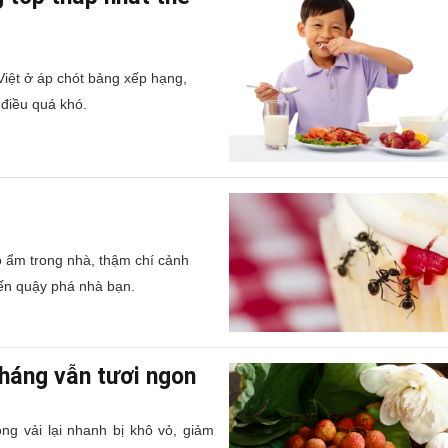
iệt ở áp chót bảng xếp hạng,
 điều quá khó.
độ ẩm trong nhà, thậm chí cảnh
đến quậy phá nhà bạn.
tháng vẫn tươi ngon
óng vải lại nhanh bị khô vỏ, giảm