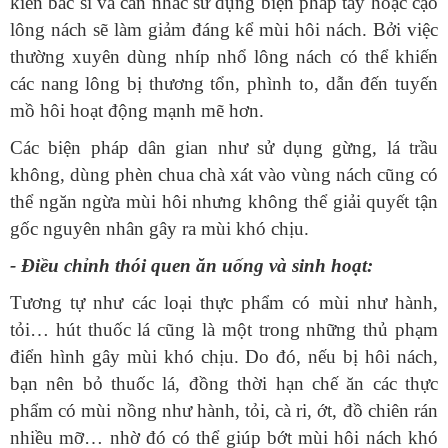
kiến bác sĩ và cân nhắc sử dụng biện pháp tẩy hoặc cạo
lông nách sẽ làm giảm đáng kể mùi hôi nách. Bởi việc
thường xuyên dùng nhíp nhổ lông nách có thể khiến
các nang lông bị thương tổn, phình to, dẫn đến tuyến
không, dùng phèn chua chà xát vào vùng nách cũng có
thể ngăn ngừa mùi hôi nhưng không thể giải quyết tận
‏- Điều chỉnh thói quen ăn uống và sinh hoạt:
tỏi… hút thuốc lá cũng là một trong những thủ phạm
điển hình gây mùi khó chịu. Do đó, nếu bị hôi nách,
bạn nên bỏ thuốc lá, đồng thời hạn chế ăn các thực
phẩm có mùi nồng như hành, tỏi, cà ri, ớt, đồ chiên rán
nhiều mỡ… nhờ đó có thể giúp bớt mùi hôi nách khó